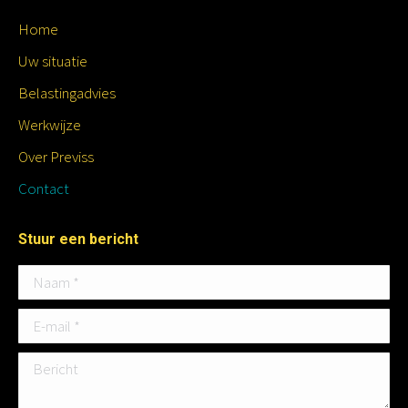
Home
Uw situatie
Belastingadvies
Werkwijze
Over Previss
Contact
Stuur een bericht
Naam *
E-mail *
Bericht