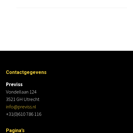
Contactgegevens
Previss
Vondellaan 124
3521 GH Utrecht
info@previss.nl
+31(0)610 786 116
Pagina’s