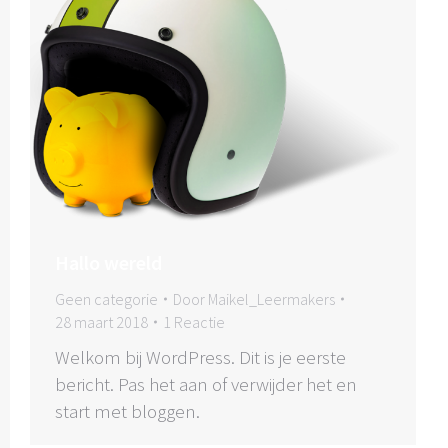
Hallo wereld
Geen categorie
Door
Maikel_Leermakers
28 maart 2018
1 Reactie
Welkom bij WordPress. Dit is je eerste
bericht. Pas het aan of verwijder het en
start met bloggen.