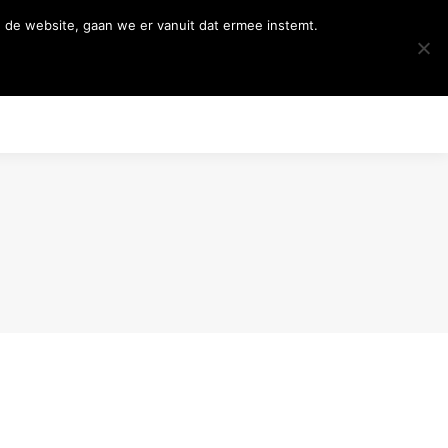
 de website, gaan we er vanuit dat ermee instemt.
wijze
Over Previss
Contact
ijze
Over Previss
Contact